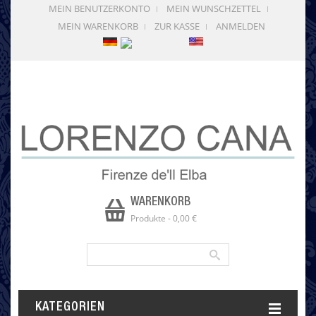
MEIN BENUTZERKONTO
MEIN WUNSCHZETTEL
MEIN WARENKORB
ZUR KASSE
ANMELDEN
WARENKORB
Produkte
-
0,00 €
KATEGORIEN