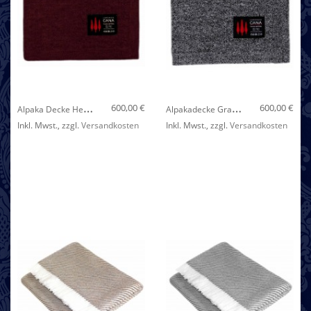
Nicht auf Lager
A
Lpaka Decke Herbstrot LORENZO CANA
A
Lpakadecke Grau Schwarz LORENZO CANA
600,00 €
600,00 €
Inkl. Mwst.
,
zzgl.
Versandkosten
Inkl. Mwst.
,
zzgl.
Versandkosten