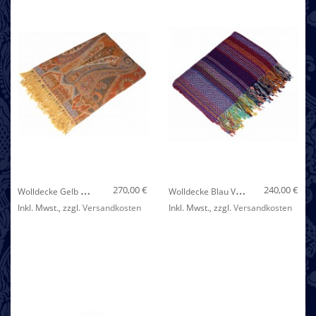
Nicht auf Lager
W
Olldecke Gelb Orange Blau LORENZO CANA
W
Olldecke Blau Violett Grün LORENZO CANA
270,00 €
240,00 €
Inkl. Mwst.
,
zzgl.
Versandkosten
Inkl. Mwst.
,
zzgl.
Versandkosten