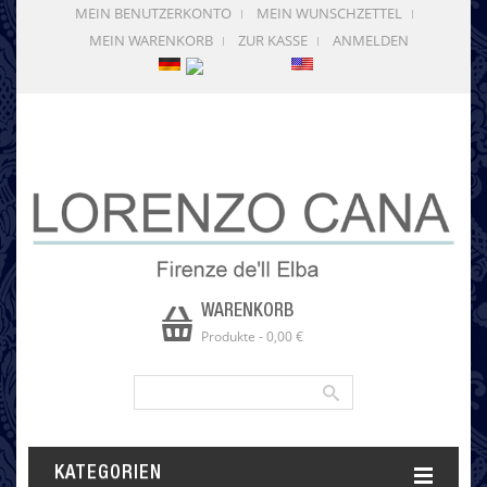
MEIN BENUTZERKONTO
MEIN WUNSCHZETTEL
MEIN WARENKORB
ZUR KASSE
ANMELDEN
WARENKORB
Produkte
-
0,00 €
KATEGORIEN