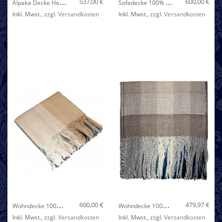
A
Lpaka Decke Herbstfarben LORENZO CANA
S
Ofadecke 100% Kaschmir Hellgrau Weiß Rauten LORENZO CANA
537,00 €
600,00 €
Inkl. Mwst.
,
zzgl.
Versandkosten
Inkl. Mwst.
,
zzgl.
Versandkosten
Nicht auf Lager
W
Ohndecke 100% Alpaka Fair Trade Pastellfarben LORENZO CANA
W
Ohndecke 100% Alpaka Fair Trade Blau Braun Karo LORENZO CANA
600,00 €
479,97 €
Inkl. Mwst.
,
zzgl.
Versandkosten
Inkl. Mwst.
,
zzgl.
Versandkosten