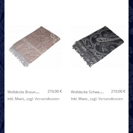
Nicht auf Lager
W
Olldecke Braun Weiß Cappuccino LORENZO CANA
W
Olldecke Schwarz Grau Weiß LORENZO CANA
210,00 €
210,00 €
Inkl. Mwst.
,
zzgl.
Versandkosten
Inkl. Mwst.
,
zzgl.
Versandkosten