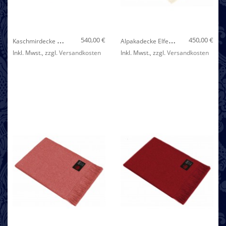
Nicht auf Lager
K
Aschmirdecke Grau Weiß Beige LORENZO CANA
A
Lpakadecke Elfenbein Einfarbig LORENZO CANA
540,00 €
450,00 €
Inkl. Mwst.
,
zzgl.
Versandkosten
Inkl. Mwst.
,
zzgl.
Versandkosten
Nicht auf Lager