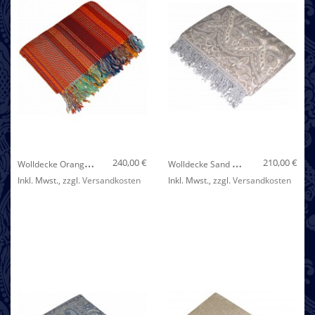
Nicht auf Lager
W
Olldecke Orange Braun Blau LORENZO CANA
W
Olldecke Sand Beige LORENZO CANA
240,00 €
210,00 €
Inkl. Mwst.
,
zzgl.
Versandkosten
Inkl. Mwst.
,
zzgl.
Versandkosten