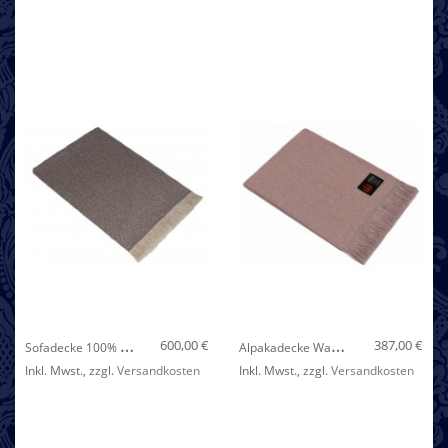
Nicht auf Lager
S
Ofadecke 100% Kaschmir Braun Weiß Streifen LORENZO CANA
A
Lpakadecke Warm Taupe LORENZO CANA
600,00 €
387,00 €
Inkl. Mwst.
,
zzgl.
Versandkosten
Inkl. Mwst.
,
zzgl.
Versandkosten