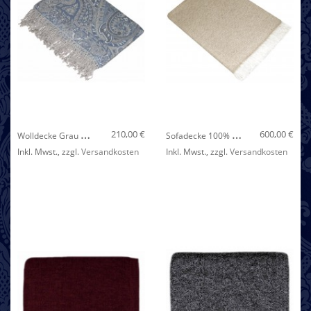
Nicht auf Lager
W
Olldecke Grau Taubenblau LORENZO CANA
S
Ofadecke 100% Kaschmir Hellbraun Weiß Rauten LORENZO CANA
210,00 €
600,00 €
Inkl. Mwst.
,
zzgl.
Versandkosten
Inkl. Mwst.
,
zzgl.
Versandkosten