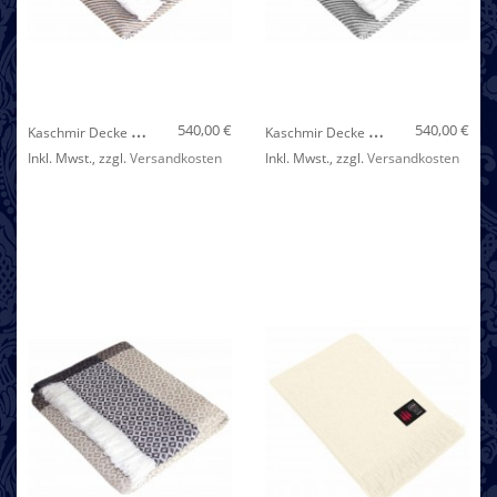
Nicht auf Lager
K
Aschmir Decke Hellbraun Beige Streifen LORENZO CANA
K
Aschmir Decke Hellgrau Weiß Streifen LORENZO CANA
540,00 €
540,00 €
Inkl. Mwst.
,
zzgl.
Versandkosten
Inkl. Mwst.
,
zzgl.
Versandkosten