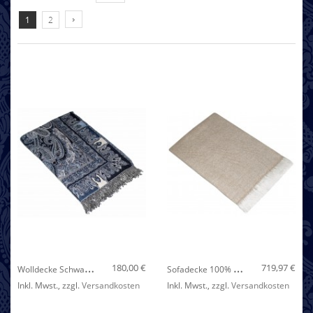
1
2
Nicht auf Lager
W
Olldecke Schwarz Blau Beige LORENZO CANA
S
Ofadecke 100% Kaschmir Hellbraun Weiß Streifen LORENZO CANA
180,00 €
719,97 €
Inkl. Mwst.
,
zzgl.
Versandkosten
Inkl. Mwst.
,
zzgl.
Versandkosten