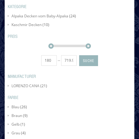
KATEGORIE
Alpaka Decken vom Baby-Alpaka
(24)
Kaschmir Decken
(10)
PREIS
--
SUCHE
MANUFACTURER
LORENZO CANA
(21)
FARBE
Blau
(26)
Braun
(9)
Gelb
(1)
Grau
(4)