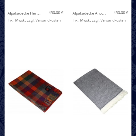
A
Lpakadecke Herbstrosé LORENZO CANA
A
Lpakadecke Ahornrot LORENZO CANA
450,00 €
450,00 €
Inkl. Mwst.
,
zzgl.
Versandkosten
Inkl. Mwst.
,
zzgl.
Versandkosten
Nicht auf Lager