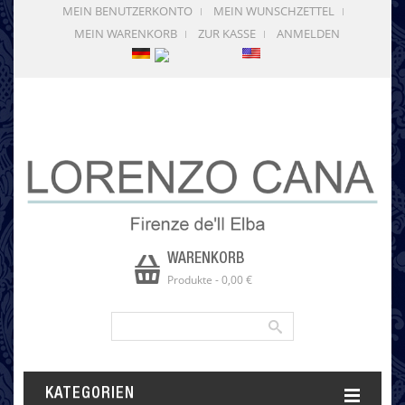
MEIN BENUTZERKONTO
MEIN WUNSCHZETTEL
MEIN WARENKORB
ZUR KASSE
ANMELDEN
WARENKORB
Produkte
-
0,00 €
KATEGORIEN