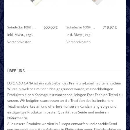
S
Ofadecke 100% Kaschmir Hellgrau Weiß Rauten LORENZO CANA
S
Ofadecke 100% Kaschmir Hellbraun Weiß Streifen LORENZO CANA
600,00 €
719,97 €
Inkl. Mwst.
,
zzgl.
Inkl. Mwst.
,
zzgl.
In
Versandkosten
Versandkosten
Ve
ÜBER UNS
LORENZO CANA ist ein aufstrebendes Premium-Label mit italienischen
Wurzeln, welches mit der Idee gegründet wurde, mit nachhaltigen
Produkten einen Kontrapunkt zum schnelllebigen Fast-Fashion-Trend zu
setzen. Wir knüpfen stattdessen an die Tradition des italienischen
Textilhandwerkes an und offerieren unseren Kunden langlebige und
einzigartige Produkte in bester Qualität aus Seide und anderen
Naturfasern.
Alle unsere Produkte werden in Europa entworfen und anschließend
von ausgewählten Manufakturen in Kleinserien unter Berücksichtigung