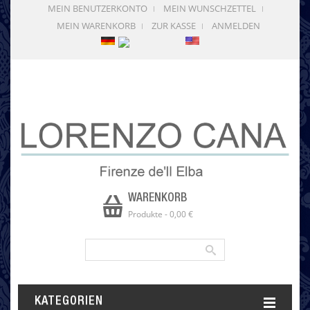
MEIN BENUTZERKONTO
MEIN WUNSCHZETTEL
MEIN WARENKORB
ZUR KASSE
ANMELDEN
WARENKORB
Produkte
-
0,00 €
KATEGORIEN