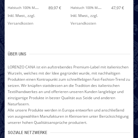
H
Alstuch 100% Modal Taupe Schwarz Floral LORENZO CANA
H
Alstuch 100% Modal Rot Türkis Floral LORENZO CANA
89,97 €
47,97 €
Inkl. Mwst.
,
zzgl.
Inkl. Mwst.
,
zzgl.
In
Versandkosten
Versandkosten
Ve
ÜBER UNS
LORENZO CANA ist ein aufstrebendes Premium-Label mit italienischen
Wurzeln, welches mit der Idee gegründet wurde, mit nachhaltigen
Produkten einen Kontrapunkt zum schnelllebigen Fast-Fashion-Trend zu
setzen. Wir knüpfen stattdessen an die Tradition des italienischen
Textilhandwerkes an und offerieren unseren Kunden langlebige und
einzigartige Produkte in bester Qualität aus Seide und anderen
Naturfasern.
Alle unsere Produkte werden in Europa entworfen und anschließend
von ausgewählten Manufakturen in Kleinserien unter Berücksichtigung
unserer hohen Qualitätsansprüche produziert.
SOZIALE NETZWERKE