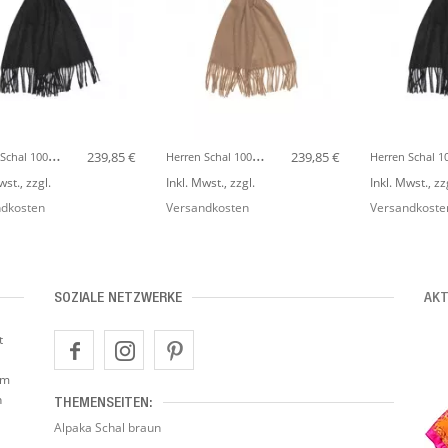
H
Erren Schal 100% Kaschmir Anthrazit Schwarz LORENZO CANA
H
Erren Schal 100% Kaschmir Camel Braun LORENZO CANA
239,85 €
239,85 €
wst.
,
zzgl.
Inkl. Mwst.
,
zzgl.
Inkl. Mwst.
,
zz
dkosten
Versandkosten
Versandkoste
SOZIALE NETZWERKE
AKT
t
um
n
THEMENSEITEN:
Alpaka Schal braun