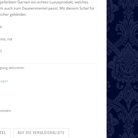
efärbten Garnen ein echtes Luxusprodukt, welches
ls auch zum Daunenmantel passt. Mit diesem Schal für
sicher gekleidet.
ir
iss, rot
11
gung aktivieren
Lager
kosten
TEL
AUF DIE VERGLEICHSLISTE