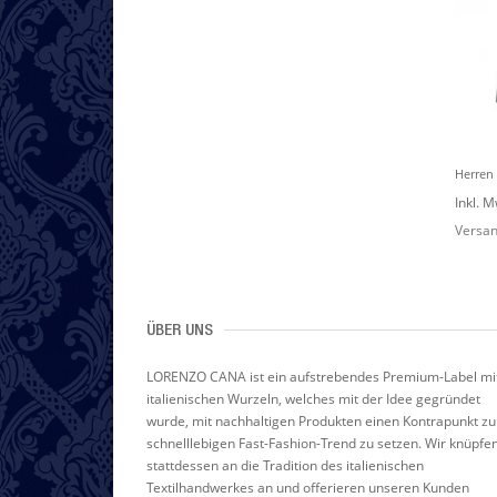
H
Erren Schal 100% Kaschmir Anthrazit Schwarz LORENZO CANA
H
Erren Schal 100% Kaschmir Camel Braun LORENZO CANA
239,85 €
239,85 €
Inkl. Mwst.
,
zzgl.
Inkl. Mwst.
,
zzgl.
Inkl. M
Versandkosten
Versandkosten
Versan
ÜBER UNS
LORENZO CANA ist ein aufstrebendes Premium-Label mi
italienischen Wurzeln, welches mit der Idee gegründet
wurde, mit nachhaltigen Produkten einen Kontrapunkt z
schnelllebigen Fast-Fashion-Trend zu setzen. Wir knüpfe
stattdessen an die Tradition des italienischen
Textilhandwerkes an und offerieren unseren Kunden