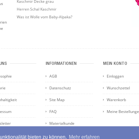
Kaschmir Decke grau
us
Herren Schal Kaschmir
Was ist Wolle vom Baby-Alpaka?
rien
he
UNS
INFORMATIONEN
MEIN KONTO
osophie
AGB
Einloggen
orie
Datenschutz
Wunschzettel
haltigkeit
Site Map
Warenkorb
ressum
FAQ
Meine Bestellung
letter
Materialkunde
nktionalität bieten zu können.
Mehr erfahren