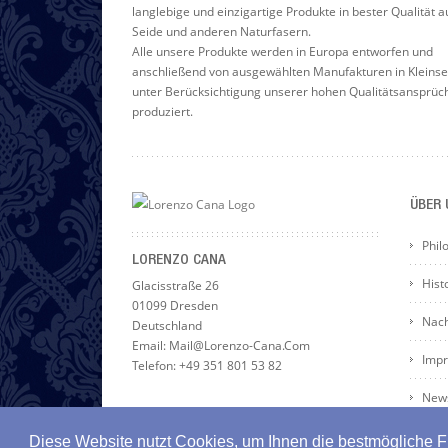
langlebige und einzigartige Produkte in bester Qualität a
Seide und anderen Naturfasern.
Alle unsere Produkte werden in Europa entworfen und
anschließend von ausgewählten Manufakturen in Kleinse
unter Berücksichtigung unserer hohen Qualitätsansprüc
produziert.
ÜBER 
Phil
LORENZO CANA
Hist
Glacisstraße 26
01099 Dresden
Nach
Deutschland
Email: Mail@lorenzo-Cana.com
Imp
Telefon: +49 351 801 53 82
News
Diese Website nutzt Cookies, um Ihnen die bestmögliche Fu