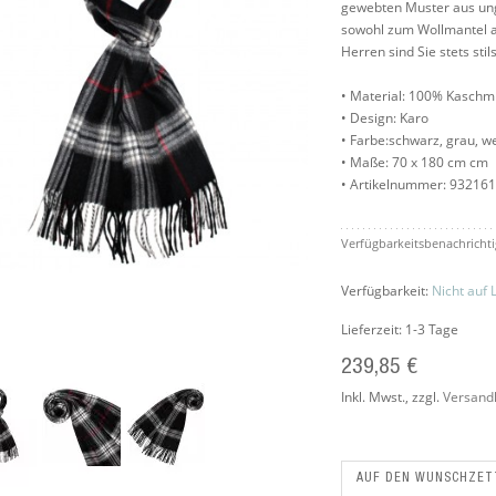
gewebten Muster aus ung
sowohl zum Wollmantel a
Herren sind Sie stets stil
• Material: 100% Kaschm
• Design: Karo
• Farbe:schwarz, grau, we
• Maße: 70 x 180 cm cm
• Artikelnummer: 93216
Verfügbarkeitsbenachrichti
Verfügbarkeit:
Nicht auf 
Lieferzeit: 1-3 Tage
239,85 €
Inkl. Mwst.
,
zzgl.
Versand
AUF DEN WUNSCHZET