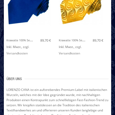
K
Rawatte 100% Seide Dunkelblau Königsblau LORENZO CANA
K
Rawatte 100% Seide Paisley Gold Gelb LORENZO CANA
89,70 €
89,70 €
Inkl. Mwst.
,
zzgl.
Inkl. Mwst.
,
zzgl.
In
Versandkosten
Versandkosten
Ve
ÜBER UNS
LORENZO CANA ist ein aufstrebendes Premium-Label mit italienischen
Wurzeln, welches mit der Idee gegründet wurde, mit nachhaltigen
Produkten einen Kontrapunkt zum schnelllebigen Fast-Fashion-Trend zu
setzen. Wir knüpfen stattdessen an die Tradition des italienischen
Textilhandwerkes an und offerieren unseren Kunden langlebige und