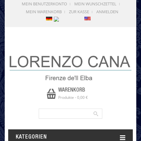
MEIN BENUTZERKONTO
MEIN WUNSCHZETTEL
MEIN WARENKORB
ZUR KASSE
ANMELDEN
WARENKORB
Produkte
-
0,00 €
KATEGORIEN