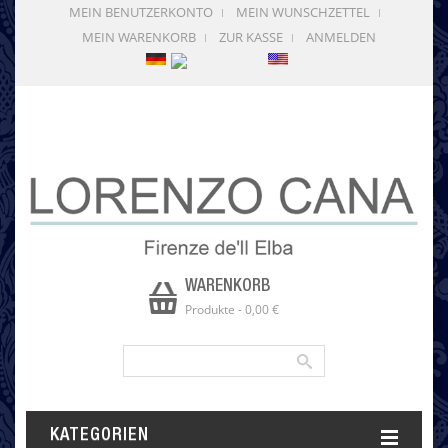
MEIN BENUTZERKONTO
MEIN WUNSCHZETTEL
MEIN WARENKORB
ZUR KASSE
ANMELDEN
WARENKORB
Produkte
-
0,00 €
KATEGORIEN