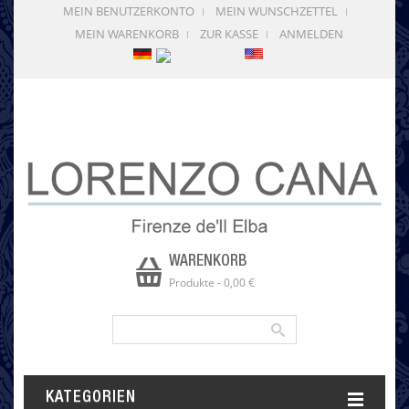
MEIN BENUTZERKONTO
MEIN WUNSCHZETTEL
MEIN WARENKORB
ZUR KASSE
ANMELDEN
WARENKORB
Produkte
-
0,00 €
KATEGORIEN