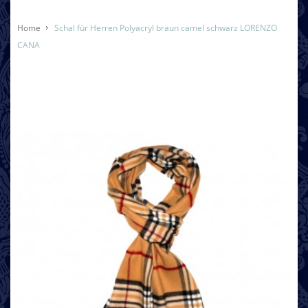
Home
Schal für Herren Polyacryl braun camel schwarz LORENZO
CANA