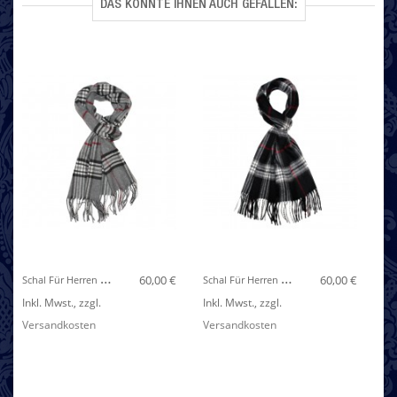
DAS KÖNNTE IHNEN AUCH GEFALLEN:
S
Chal Für Herren Polyacryl Grau Schwarz Weiss LORENZO CANA
S
Chal Für Herren Polyacryl Schwarz Weiss Rot LORENZO CANA
60,00 €
60,00 €
Inkl. Mwst.
,
zzgl.
Inkl. Mwst.
,
zzgl.
In
Versandkosten
Versandkosten
Ve