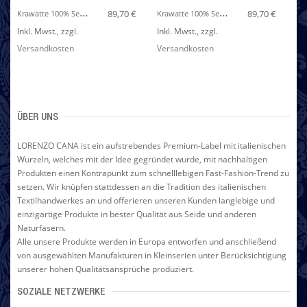
K
Rawatte 100% Seide Streifen Weiss Silber LORENZO CANA
K
Rawatte 100% Seide Streifen Weiss Silber LORENZO CANA
89,70 €
89,70 €
Inkl. Mwst.
,
zzgl.
Inkl. Mwst.
,
zzgl.
Versandkosten
Versandkosten
ÜBER UNS
LORENZO CANA ist ein aufstrebendes Premium-Label mit italienischen
Wurzeln, welches mit der Idee gegründet wurde, mit nachhaltigen
Produkten einen Kontrapunkt zum schnelllebigen Fast-Fashion-Trend zu
setzen. Wir knüpfen stattdessen an die Tradition des italienischen
Textilhandwerkes an und offerieren unseren Kunden langlebige und
einzigartige Produkte in bester Qualität aus Seide und anderen
Naturfasern.
Alle unsere Produkte werden in Europa entworfen und anschließend
von ausgewählten Manufakturen in Kleinserien unter Berücksichtigung
unserer hohen Qualitätsansprüche produziert.
SOZIALE NETZWERKE