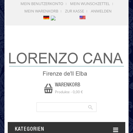
MEIN BENUTZERKONTO
MEIN WUNSCHZETTEL
MEIN WARENKORB
ZUR KASSE
ANMELDEN
WARENKORB
Produkte
-
0,00 €
KATEGORIEN