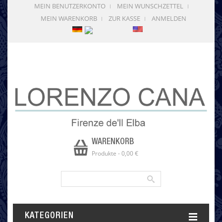
MEIN BENUTZERKONTO
MEIN WUNSCHZETTEL
MEIN WARENKORB
ZUR KASSE
ANMELDEN
WARENKORB
Produkte
-
0,00 €
KATEGORIEN