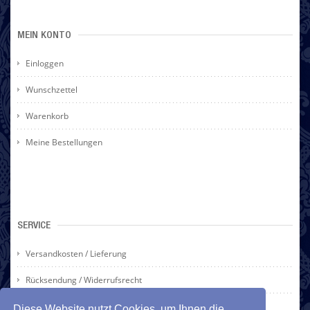
MEIN KONTO
Einloggen
Wunschzettel
Warenkorb
Meine Bestellungen
SERVICE
Versandkosten / Lieferung
Rücksendung / Widerrufsrecht
Zahlarten
Diese Website nutzt Cookies, um Ihnen die