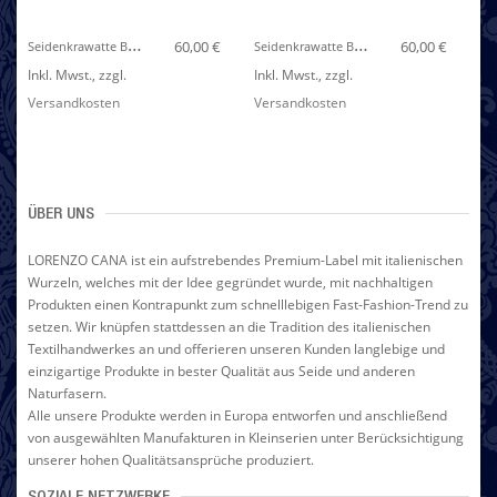
S
Eidenkrawatte Blau Gold Rot LORENZO CANA
S
Eidenkrawatte Blau Gold Braun LORENZO CANA
60,00 €
60,00 €
Inkl. Mwst.
,
zzgl.
Inkl. Mwst.
,
zzgl.
In
Versandkosten
Versandkosten
Ve
ÜBER UNS
LORENZO CANA ist ein aufstrebendes Premium-Label mit italienischen
Wurzeln, welches mit der Idee gegründet wurde, mit nachhaltigen
Produkten einen Kontrapunkt zum schnelllebigen Fast-Fashion-Trend zu
setzen. Wir knüpfen stattdessen an die Tradition des italienischen
Textilhandwerkes an und offerieren unseren Kunden langlebige und
einzigartige Produkte in bester Qualität aus Seide und anderen
Naturfasern.
Alle unsere Produkte werden in Europa entworfen und anschließend
von ausgewählten Manufakturen in Kleinserien unter Berücksichtigung
unserer hohen Qualitätsansprüche produziert.