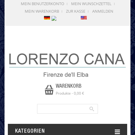
MEIN BENUTZERKONTO
MEIN WUNSCHZETTEL
MEIN WARENKORB
ZUR KASSE
ANMELDEN
WARENKORB
Produkte
-
0,00 €
KATEGORIEN